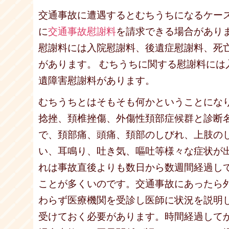
交通事故に遭遇するとむちうちになるケー
に
交通事故慰謝料
を請求できる場合があり
慰謝料には入院慰謝料、後遺症慰謝料、死
があります。 むちうちに関する慰謝料には
遺障害慰謝料があります。
むちうちとはそもそも何かということにな
捻挫、頚椎挫傷、外傷性頚部症候群と診断
で、頚部痛、頭痛、頚部のしびれ、上肢の
い、耳鳴り、吐き気、嘔吐等様々な症状が
れは事故直後よりも数日から数週間経過し
ことが多くいのです。交通事故にあったら
わらず医療機関を受診し医師に状況を説明
受けておく必要があります。時間経過して