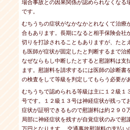
場合事故との因果関係が認められなくなる
です。
むちうちの症状がなかなかとれなくて治療
合もあります。長期になると相手保険会社
切りを打診されることもありますが、たと
も医師が症状が固定したと判断するまで治
なぜならもし中断したとすると慰謝料は支
ます。慰謝料を請求するには医師の診断書
の検査をして等級を判定してもらう必要が
むちうちで認められる等級は主に１２級１
号です。１２級１３号は神経症状が残って
症状が証明できるもので慰謝料は約２９０
局部に神経症状を残すが自覚症状のみで慰
万円となります。 交通事故慰謝料の支払い